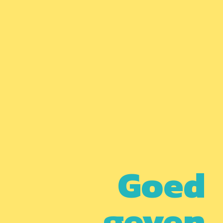
waardevolle grondstoffen. Dit is het
resultaat van de traditionele
productieketen en businessmodellen.
En dan hebben we het ook over alle
kado’s die gemaakt worden maar
nooit verkocht. Die belanden zonder
ooit gebruikt te worden in de
prullenbak. Overconsumptie en
wegwerpcultuur moet stoppen. Wij
bestaan om dit te veranderen voor
Goed
alle relatiegeschenken.
geven