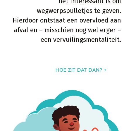
het interessant is om
wegwerpspulletjes te geven.
Hierdoor ontstaat een overvloed aan
afval en – misschien nog wel erger –
een vervuilingsmentaliteit.
De mentaliteit binnen de
HOE ZIT DAT DAN? +
geefindustrie is vervuilend.
Duizenden producenten aan het
begin van de keten creëren kado’s –
Miljoenen werknemers, partners en
klanten aan het eind van de keten
gebruiken en gooien weg. Waarom is