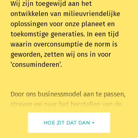
Wij zijn toegewijd aan het
ontwikkelen van milieuvriendelijke
oplossingen voor onze planeet en
toekomstige generaties. In een tijd
waarin overconsumptie de norm is
geworden, zetten wij ons in voor
‘consuminderen’.
Door ons businessmodel aan te passen,
streven we naar het herstellen van de
balans in onze wereld. Dit doen we door
HOE ZIT DAT DAN +
een platform te bieden waar bedrijven
en stichtingen elkaar vinden in het