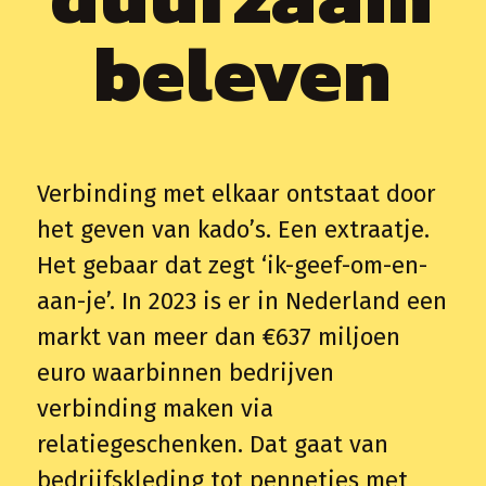
miljoen items weg als
beleven
relatiegeschenken, waarvan veel
uiteindelijk ongebruikt blijven. Wij
geloven dat dit anders, beter en leuker
kan – en moet.
Verbinding met elkaar ontstaat door
het geven van kado’s. Een extraatje.
Het gebaar dat zegt ‘ik-geef-om-en-
aan-je’. In 2023 is er in Nederland een
markt van meer dan €637 miljoen
euro waarbinnen bedrijven
verbinding maken via
relatiegeschenken. Dat gaat van
bedrijfskleding tot pennetjes met