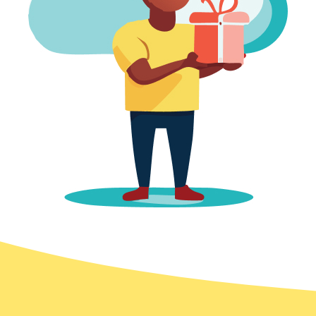
dit dan aantrekkelijk? Er is een goede
ROI tegenover advertenties waardoor
het interessant is om
wegwerpspulletjes te geven.
Hierdoor ontstaat een overvloed aan
afval en – misschien nog wel erger –
een vervuilingsmentaliteit.