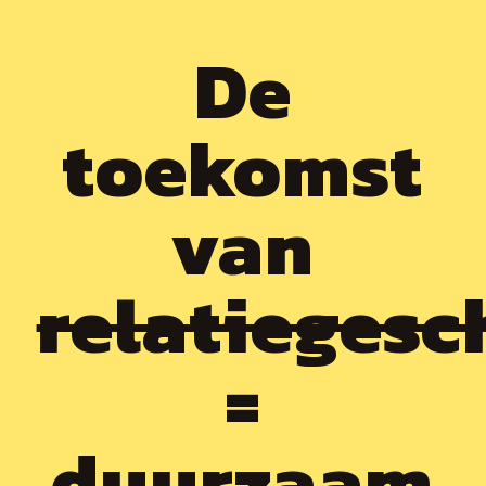
aanbieden van écht duurzame
De
relatiegeschenken en belevenissen.
De huidige productie van afval heeft
toekomst
een ongekende hoogte bereikt, wat
resulteert in aanzienlijke
van
milieuvervuiling en de verspilling van
waardevolle grondstoffen. De
relatieges
wegwerpcultuur en overconsumptie
moeten een halt worden toegeroepen.
=
Ons doel is om deze trend binnen de
branche van relatiegeschenken te
duurzaam
doorbreken. In Nederland alleen al
geven bedrijven jaarlijks ruim 90