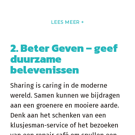
We leren van het verleden: minder
LEES MEER +
middelen leidden tot minder afval. Zo
zijn weckpotten een eenvoudige, maar
2. Beter Geven – geef
effectieve methode om plastic te
duurzame
verminderen. Ze vormen een symbool
belevenissen
van onze filosofie waarbij traditionele
methoden, verrijkt met moderne
Sharing is caring in de moderne
creativiteit, bijdragen aan duurzame
wereld. Samen kunnen we bijdragen
oplossingen.
aan een groenere en mooiere aarde.
Bij het opbouwen van duurzame
Denk aan het schenken van een
relaties met klanten en medewerkers,
klusjesman-service of het bezoeken
kies voor geschenken die lang meegaan