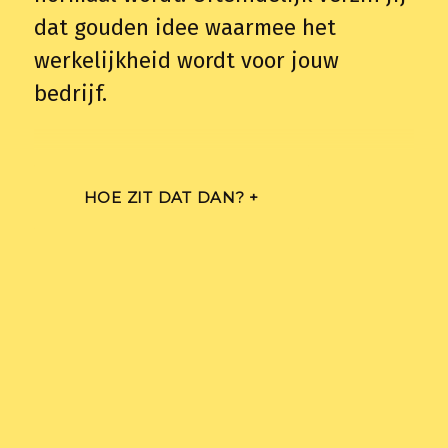
dat gouden idee waarmee het
werkelijkheid wordt voor jouw
bedrijf.
We zoeken naar nieuwe
HOE ZIT DAT DAN? +
businessmodellen die wegwerpvrij
zijn. Want we kunnen ’t niet alleen.
Ja, wij zetten met onze producten
een stap in de goede richting, maar
alleen sámen hebben we de
creativiteit in pacht om het te fixen.
Want hoe meer mensen meedoen met