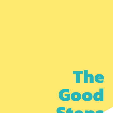
onze missie en ons verhaal delen,
hoe eerder 100% wegwerpvrij geven
normaal wordt. Uiteindelijk verzin jij
dat gouden idee waarmee het
werkelijkheid wordt voor jouw
bedrijf.
The
Good
Steps