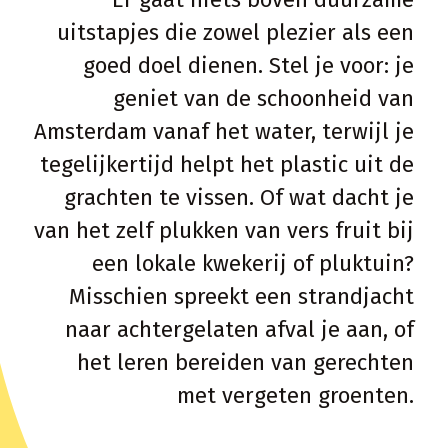
avontuurlijke mountainbiketocht door
uitstapjes die zowel plezier als een
de heuvels.
goed doel dienen. Stel je voor: je
Deze ervaringen bieden meer dan
geniet van de schoonheid van
alleen plezier; ze verbinden je relaties
Amsterdam vanaf het water, terwijl je
met de natuur. En het mooiste van
tegelijkertijd helpt het plastic uit de
alles? Voor het maken van dierbare
grachten te vissen. Of wat dacht je
herinneringen hoef je niet ver te
van het zelf plukken van vers fruit bij
reizen. Vaak zijn het juist de avonturen
een lokale kwekerij of pluktuin?
dicht bij huis die het langst bijblijven.
Misschien spreekt een strandjacht
Geef jouw relaties een stukje natuur,
naar achtergelaten afval je aan, of
een ervaring die verrijkt en inspireert.
het leren bereiden van gerechten
met vergeten groenten.