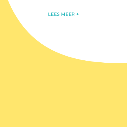
Als je een stichting of goed doel
LEES MEER +
vertegenwoordigt en je hebt
inspirerende ideeën die perfect passen
op onze Goodgiving website, dan horen
we graag van je! We staan open voor
het opzetten van succesvolle
partnerschappen en het delen van
unieke, duurzame activiteiten met onze
gemeenschap. Samen kunnen we
betekenisvolle en plezierige ervaringen
creëren die bijdragen aan een betere
wereld.