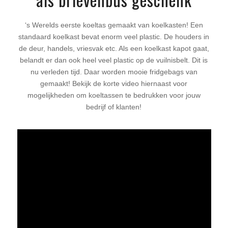
‘s Werelds eerste koeltas gemaakt van koelkasten! Een
standaard koelkast bevat enorm veel plastic. De houders in
de deur, handels, vriesvak etc. Als een koelkast kapot gaat,
belandt er dan ook heel veel plastic op de vuilnisbelt. Dit is
nu verleden tijd. Daar worden mooie fridgebags van
gemaakt! Bekijk de korte video hiernaast voor
mogelijkheden om koeltassen te bedrukken voor jouw
bedrijf of klanten!