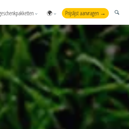
geschenkpakketten
🌍
Prijslijst aanvragen →