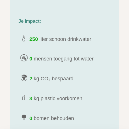
Je impact:
💧
250
liter schoon drinkwater
🚰
0
mensen toegang tot water
🌍
2
kg CO₂ bespaard
🧃
3
kg plastic voorkomen
🌳
0
bomen behouden