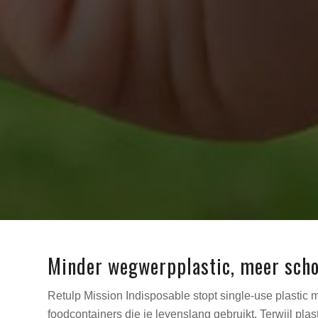
Minder wegwerpplastic, meer sch
Retulp Mission Indisposable stopt single-use plastic 
foodcontainers die je levenslang gebruikt. Terwijl plas