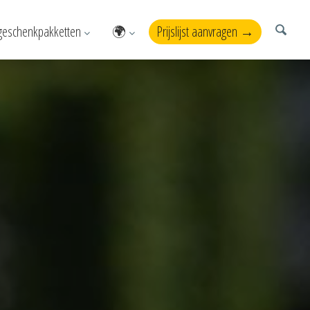
geschenkpakketten
🌍
Prijslijst aanvragen →