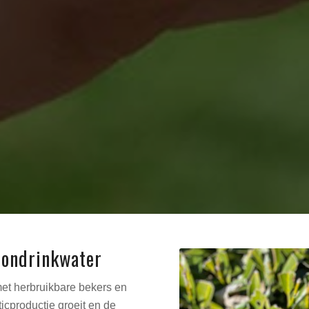
oondrinkwater
met herbruikbare bekers en
ticproductie groeit en de