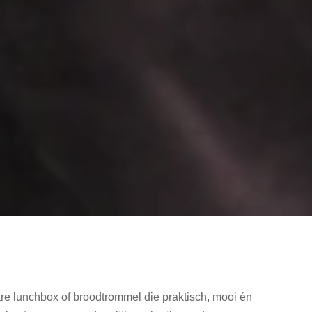
e lunchbox of broodtrommel die praktisch, mooi én