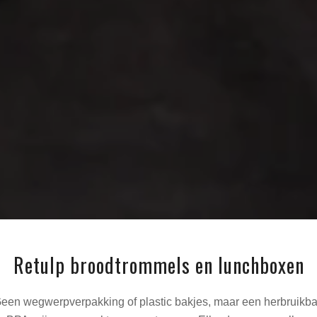
Retulp broodtrommels en lunchboxen
een wegwerpverpakking of plastic bakjes, maar een herbruikbar