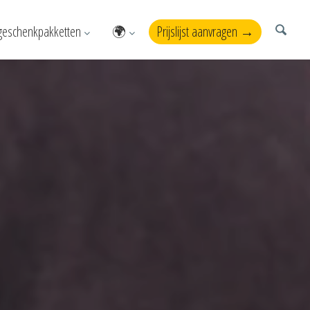
geschenkpakketten
🌍
Prijslijst aanvragen →