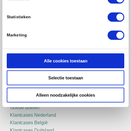
Statistieken
Sitemap
Marketing
Waarom Retulp
Eenvoudig zakelijk bestellen
Alle cookies toestaan
Duurzame materialen
Specialist in bedrukken
Namen graveren
Selectie toestaan
Beste kantoorbeker
100% Klanttevredenheid
Alleen noodzakelijke cookies
Mission Indisposable
Goede doelen
Klantcases Nederland
Klantcases België
Klantcases Duitsland