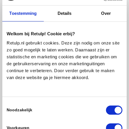
Toestemming
Details
Over
Contact
Prijslijst aanvragen
Welkom bij Retulp! Cookie erbij?
Zakelijk bestellen
Retulp.nl gebruikt cookies. Deze zijn nodig om onze site
Contactpagina
zo goed mogelijk te laten werken. Daarnaast zijn er
Veelgestelde vragen
statistische en marketing cookies die we gebruiken om
Consumenten
de gebruikerservaring en onze marketinguitingen
continue te verbeteren. Door verder gebruik te maken
Consumenten webshop
van deze website ga je hiermee akkoord.
Toestemmingsselectie
Volg ons:
Noodzakelijk
Voorkeuren