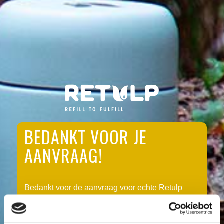
BEDANKT VOOR JE
AANVRAAG!
Bedankt voor de aanvraag voor echte Retulp
MessengerBottles waterflessen.
Bedankt dat je
wilt meehelpen de oceanen schoner te maken