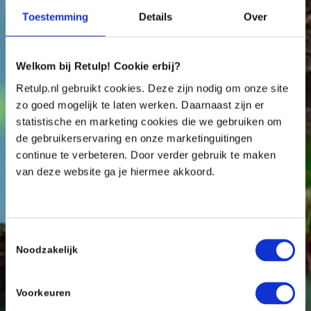
en plastic afval te voorkomen.
Je aanvraag is
Toestemming
Details
Over
in behandeling genomen, wij sturen je de
prijslijst, informatie & offerte zo snel mogelijk!
Welkom bij Retulp! Cookie erbij?
Met vriendelijke groet,
Retulp.nl gebruikt cookies. Deze zijn nodig om onze site
Het Retulp-team
zo goed mogelijk te laten werken. Daarnaast zijn er
statistische en marketing cookies die we gebruiken om
de gebruikerservaring en onze marketinguitingen
continue te verbeteren. Door verder gebruik te maken
van deze website ga je hiermee akkoord.
Toestemmingsselectie
Noodzakelijk
Voorkeuren