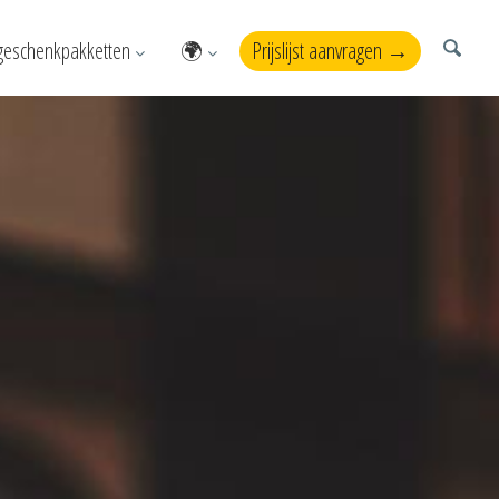
geschenkpakketten
🌍
Prijslijst aanvragen →