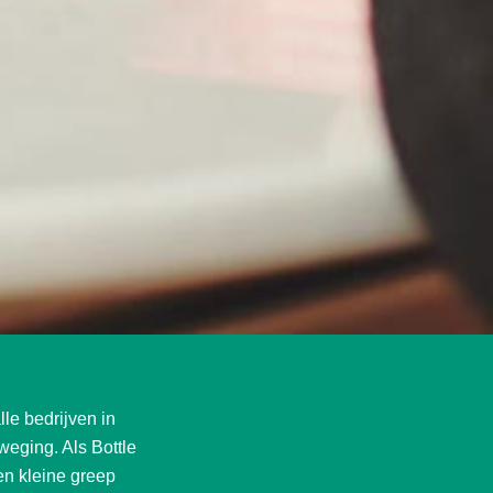
lle bedrijven in
eging. Als Bottle
n kleine greep