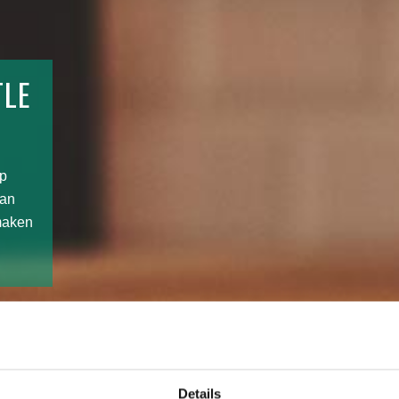
TLE
op
aan
maken
!
Details