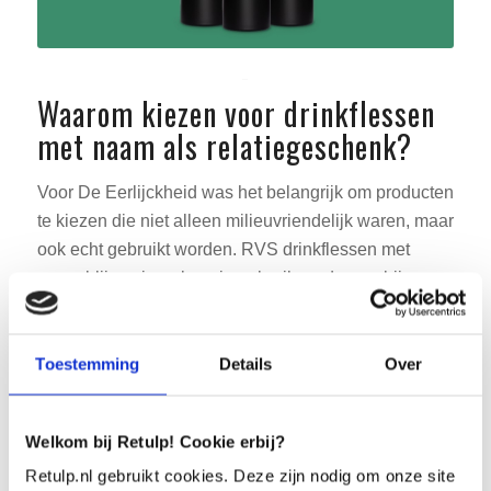
Waarom kiezen voor drinkflessen
met naam als relatiegeschenk?
Voor De Eerlijckheid was het belangrijk om producten
te kiezen die niet alleen milieuvriendelijk waren, maar
ook echt gebruikt worden. RVS drinkflessen met
naam blijven jarenlang in gebruik en dragen bij aan
een duurzaam bedrijfsimago. Bovendien heeft een
drinkfles met naam een praktisch voordeel: het
voorkomt verwisseling. In een kantooromgeving, op
Toestemming
Details
Over
evenementen of bij bedrijven waar veel medewerkers
samenkomen, raken drinkflessen en mokken vaak
Welkom bij Retulp! Cookie erbij?
verwisseld. Een thermosfles of koffiemok met
Retulp.nl gebruikt cookies. Deze zijn nodig om onze site
naam zorgt ervoor dat iedereen zijn eigen fles direct