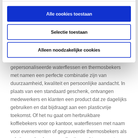
Alle cookies toestaan
Kies ook voor persoonlijke en
Selectie toestaan
milieuvriendelijke
relatiegeschenken
Alleen noodzakelijke cookies
De samenwerking met De Eerlijckheid laat zien dat
gepersonaliseerde waterflessen en thermosbekers
met namen een perfecte combinatie zijn van
duurzaamheid, kwaliteit en persoonlijke aandacht. In
plaats van een standaard geschenk, ontvangen
medewerkers en klanten een product dat ze dagelijks
gebruiken en dat bijdraagt aan een plasticvrije
toekomst. Of het nu gaat om herbruikbare
koffiebekers voor op kantoor, waterflessen met naam
voor evenementen of gegraveerde thermosbekers als