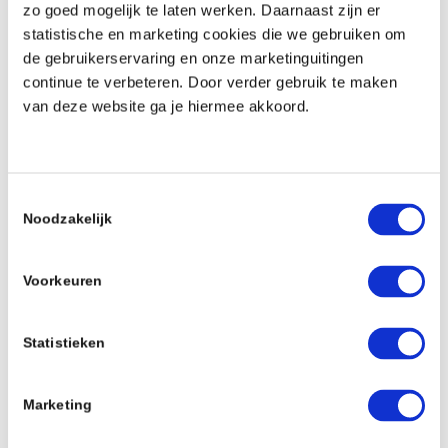
zo goed mogelijk te laten werken. Daarnaast zijn er
herkent, wat verspilling en verlies vermindert.
statistische en marketing cookies die we gebruiken om
“Wij zouden zeker nog een keer kiezen voor
de gebruikerservaring en onze marketinguitingen
deze producten, aangezien dit een perfecte
continue te verbeteren. Door verder gebruik te maken
oplossing is voor duurzame
van deze website ga je hiermee akkoord.
cadeaupakketten!”
Toestemmingsselectie
Noodzakelijk
Voorkeuren
Statistieken
Marketing