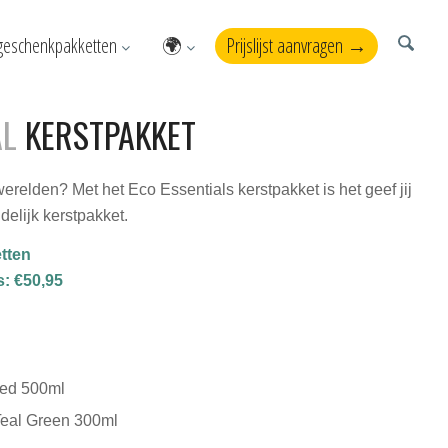
geschenkpakketten
🌍
Prijslijst aanvragen →
AL
KERSTPAKKET
werelden? Met het Eco Essentials kerstpakket is het geef jij
delijk kerstpakket.
tten
: €50,95
Red 500ml
Teal Green 300ml