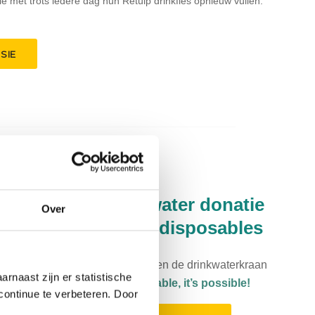
ie met trots iedere dag hun Retulp drinkfles opnieuw vullen.
SIE
000.000 liter drinkwater donatie
Over
.000.000 besparing disposables
il de plastickraan dichtdraaien en de drinkwaterkraan
rnaast zijn er statistische
 openzetten.
Mission Indisposable, it’s possible!
continue te verbeteren. Door