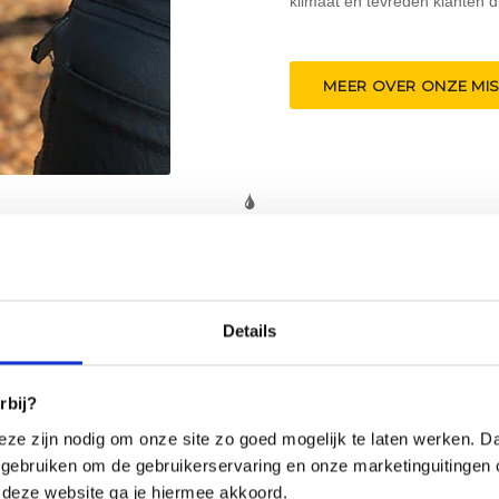
klimaat en tevreden klanten d
MEER OVER ONZE MIS
200.
Details
200
rbij?
Retulp w
eze zijn nodig om onze site zo goed mogelijk te laten werken. Daa
weer
gebruiken om de gebruikerservaring en onze marketinguitingen 
 deze website ga je hiermee akkoord.