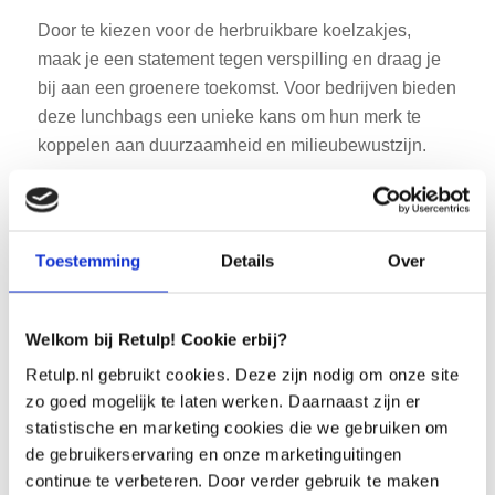
Door te kiezen voor de herbruikbare koelzakjes,
maak je een statement tegen verspilling en draag je
bij aan een groenere toekomst. Voor bedrijven bieden
deze lunchbags een unieke kans om hun merk te
koppelen aan duurzaamheid en milieubewustzijn.
Maak een verschil
Met de lunchbags van Retulp maak je een bewuste
Toestemming
Details
Over
keuze. Of je nu als consument je plasticgebruik wilt
verminderen of als bedrijf je klanten wilt inspireren,
deze producten bieden een stijlvolle en duurzame
Welkom bij Retulp! Cookie erbij?
oplossing. Kies vandaag nog voor de lunchbags van
Retulp.nl gebruikt cookies. Deze zijn nodig om onze site
Retulp en draag bij aan een duurzamere toekomst!
zo goed mogelijk te laten werken. Daarnaast zijn er
statistische en marketing cookies die we gebruiken om
de gebruikerservaring en onze marketinguitingen
continue te verbeteren. Door verder gebruik te maken