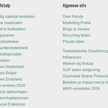
Retulp
Algemene info
g zakelijk bestellen
Over Retulp
e materialen
Marketing Portal
st in bedrukken
Blogs & nieuws
raveren
Recycling feiten
antoorbeker
Private label
anttevredenheid
Toekomstvisie GoodGivin
Indisposable
Influencers
oelen
Werken bij Retulp
ses Nederland
SUP beker wetgeving
ses België
Overname Betere Product
ses Duitsland
Bereken je impact met je b
e reviews 2026
WKR-voordelen 2026
vice oplossingen
ment kadobonnen
ial Enterprise