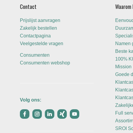
Contact
Waarom 
Prijslijst aanvragen
Eenvoudi
Zakelijk bestellen
Duurzam
Contactpagina
Speciali
Veelgestelde vragen
Namen g
Beste k
Consumenten
100% Kl
Consumenten webshop
Mission 
Goede d
Klantca
Klantca
Klantca
Volg ons:
Zakelijk
Full ser
Assorti
SROI Soc