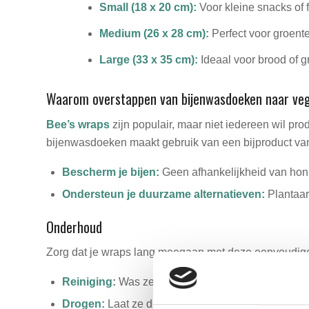
Small (18 x 20 cm):
Voor kleine snacks of fr
Medium (26 x 28 cm):
Perfect voor groente
Large (33 x 35 cm):
Ideaal voor brood of gr
Waarom overstappen van bijenwasdoeken naar ve
Bee’s wraps
zijn populair, maar niet iedereen wil pr
bijenwasdoeken maakt gebruik van een bijproduct van
Bescherm je bijen:
Geen afhankelijkheid van hon
Ondersteun je duurzame alternatieven:
Plantaard
Onderhoud
Zorg dat je wraps lang meegaan met deze eenvoudige
Reiniging:
Was ze met koud of lauw water en mil
Drogen:
Laat ze drogen in de lucht en bewaar ze 