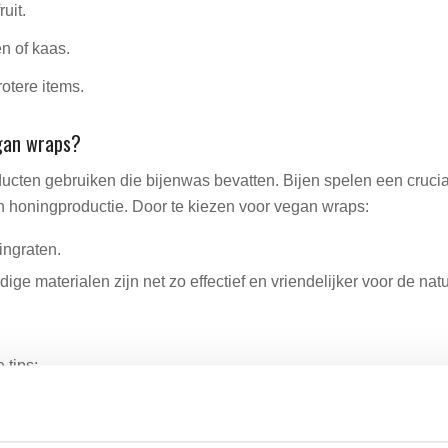
uit.
n of kaas.
otere items.
gan wraps?
oducten gebruiken die bijenwas bevatten. Bijen spelen een cruci
 honingproductie. Door te kiezen voor vegan wraps:
ingraten.
ige materialen zijn net zo effectief en vriendelijker voor de natu
 tips:
d afwasmiddel. Gebruik geen heet water om de waslaag te besc
op een koele, donkere plek.