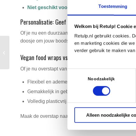
Toestemming
Niet geschikt voor:
Rauw vlees of vis.
Personalisatie: Geef je food wraps een unieke tou
Welkom bij Retulp! Cookie e
Of je nu een duurzaam cadeau zoekt of je bedrijf wil
Retulp.nl gebruikt cookies. D
doosje om jouw boodschap over duurzaamheid te delen
en marketing cookies die we 
Relatiegeschenken in
verder gebruik te maken van
Apeldoorn: duurzaam
Vegan food wraps vs. bijenwasdoeken: een bewust
en lokaal met Retulp
Of je nu overstapt van bee’s wraps of gewoon op zoek
Toestemmingsselectie
Noodzakelijk
Flexibel en ademend, waardoor voedsel langer vers 
Gemakkelijk in gebruik en onderhoud.
Volledig plasticvrij en geschikt voor een groene lev
Alleen noodzakelijke c
Maak de overstap naar vegan food wraps en draag bij a