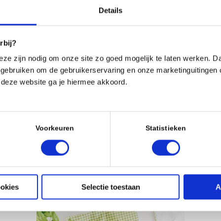
Details
ch
rbij?
t promoten, onze vegan food wraps kunnen worden gepersonaliseer
eze zijn nodig om onze site zo goed mogelijk te laten werken. Daa
 met de wereld. Perfect als relatiegeschenk of promotie-item!
gebruiken om de gebruikerservaring en onze marketinguitingen 
 deze website ga je hiermee akkoord.
e keuze
 bent naar een milieuvriendelijke verpakking, onze vegan food
Voorkeuren
Statistieken
blijft.
ensstijl.
ookies
Selectie toestaan
A
an een plasticvrije en diervriendelijke toekomst.