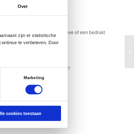
Over
d. Kies voor een stijlvolle sleeve of een bedrukt
rnaast zijn er statistische
continue te verbeteren. Door
 wraps bieden dezelfde voordelen:
Marketing
lle cookies toestaan