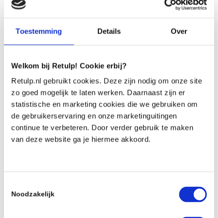
STAY WARM KERSTPAKKET €20 BIJ 100 STUKS
Toestemming
Details
Over
CLEAN OCEAN KERSTPAKKET €25 BIJ 100 STUKS
Welkom bij Retulp! Cookie erbij?
Retulp.nl gebruikt cookies. Deze zijn nodig om onze site
DUURZAME HELD OP SOKKEN KERSTPAKKET €25
BIJ 100 STUKS
zo goed mogelijk te laten werken. Daarnaast zijn er
statistische en marketing cookies die we gebruiken om
de gebruikerservaring en onze marketinguitingen
continue te verbeteren. Door verder gebruik te maken
van deze website ga je hiermee akkoord.
Toestemmingsselectie
Noodzakelijk