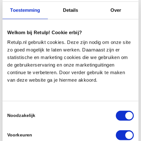
Made Blue is een jonge
organisatie die zoveel mogelijk
Toestemming
Details
Over
bedrijven wil enthousiasmeren om
mee te doen de wereld een stukje
Welkom bij Retulp! Cookie erbij?
beter te maken. Tot nu toe heeft
Retulp.nl gebruikt cookies. Deze zijn nodig om onze site
Made Blue geholpen om 2,5
zo goed mogelijk te laten werken. Daarnaast zijn er
miljard schoon drinkwater te
statistische en marketing cookies die we gebruiken om
de gebruikerservaring en onze marketinguitingen
realiseren en om in de woorden
continue te verbeteren. Door verder gebruik te maken
van Machiel te blijven ‘we zijn nog
van deze website ga je hiermee akkoord.
lang niet klaar!’
Toestemmingsselectie
Noodzakelijk
Voorkeuren