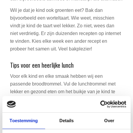
Wil je dat je kind ook groenten eet? Bak dan
bijvoorbeeld een worteltaart. Wie weet, misschien
vindt je kind de taart wel lekker. Zo niet, wees dan
niet verdrietig. Er zijn duizenden recepten op internet
te vinden. Kies elke week een ander recept en
probeer het samen uit. Veel bakplezier!
Tips voor een heerlijke lunch
Voor elk kind en elke smaak hebben wij een
passende broodtrommel. Vul de lunchtrommel met
lekker en gezond eten om het buikje van je kind te
vullen. Natuurlijk wil je niet dat je kind zijn lunch niet
opeet. Zorg er dus voor dat het niet alleen lekker
smaakt, maar er ook goed uitziet, want het oog eet
Toestemming
Details
Over
ook mee. Het is dus belangrijk om de lunch
aantrekkelijk te presenteren en te verpakken. Door