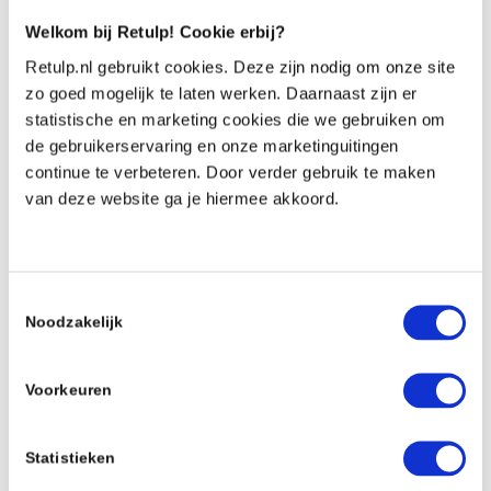
een broodtrommel te gebruiken, blijft de lunch heerlijk
Welkom bij Retulp! Cookie erbij?
vers. Bovendien heb je ook geen boterhamzakjes
Retulp.nl gebruikt cookies. Deze zijn nodig om onze site
nodig. Zo doet u ook nog iets voor het milieu!
zo goed mogelijk te laten werken. Daarnaast zijn er
statistische en marketing cookies die we gebruiken om
WEBSHOP BEKIJKEN
de gebruikerservaring en onze marketinguitingen
Broodtrommels en lunchboxen van Retulp
continue te verbeteren. Door verder gebruik te maken
van deze website ga je hiermee akkoord.
Retulp staat voor duurzaamheid en stijl, perfect voor
elke dag. Onze producten, van veelzijdige
lunchboxen tot praktische drinkflessen, zijn
ontworpen met zowel het milieu als jouw dagelijkse
Toestemmingsselectie
Noodzakelijk
behoeften in gedachten. Daarom biedt Retulp een
breed scala aan milieuvriendelijke opties die niet
alleen functioneel en duurzaam zijn, maar ook stijlvol.
Voorkeuren
Of je nu een broodtrommel nodig hebt voor school of
een thermosfles voor onderweg, Retulp heeft een
Statistieken
duurzame oplossing.