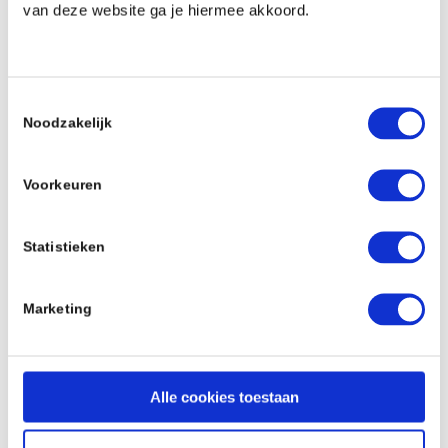
van deze website ga je hiermee akkoord.
Toestemmingsselectie
Noodzakelijk
Retulp en De Pelikaan
24 november 2022
Voorkeuren
Statistieken
Marketing
Alle cookies toestaan